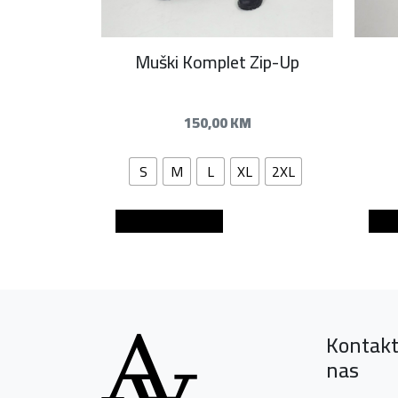
Muški Komplet Zip-Up
150,00
KM
S
M
L
XL
2XL
Dodaj u košaricu
Dod
Kontakt
nas