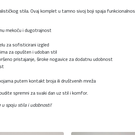
0
alističkog stila. Ovaj komplet u tamno sivoj boji spaja funkcionalno
,
0
nu mekoću i dugotrajnost
0
lu za sofisticirani izgled
ima za opušten i udoban stil
vršeno pristajanje, široke nogavice za dodatnu udobnost
st
K
ojama putem kontakt broja ili društvenih mreža
M
udite spremni za svaki dan uz stil i komfor.
.
u spoju stila i udobnosti!