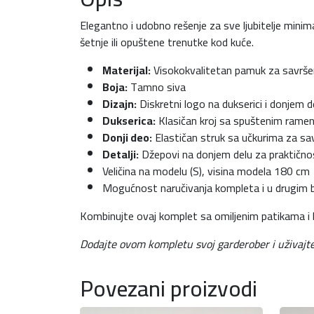
Elegantno i udobno rešenje za sve ljubitelje minim
šetnje ili opuštene trenutke kod kuće.
Materijal:
Visokokvalitetan pamuk za savrše
Boja:
Tamno siva
Dizajn:
Diskretni logo na dukserici i donjem de
Dukserica:
Klasičan kroj sa spuštenim ramen
Donji deo:
Elastičan struk sa učkurima za sa
Detalji:
Džepovi na donjem delu za praktično
Veličina na modelu (S), visina modela 180 cm
Mogućnost naručivanja kompleta i u drugim b
Kombinujte ovaj komplet sa omiljenim patikama i b
Dodajte ovom kompletu svoj garderober i uživajte 
Povezani proizvodi