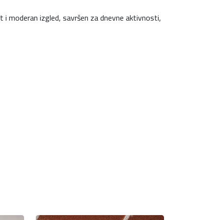
st i moderan izgled, savršen za dnevne aktivnosti,
K
M
.