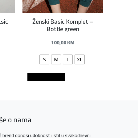
sic
Ženski Basic Komplet –
Bottle green
100,00
KM
S
M
L
XL
Dodaj u košaricu
iše o nama
 brend donosi udobnost i stil u svakodnevni