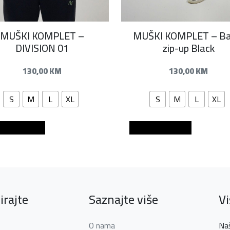
MUŠKI KOMPLET –
MUŠKI KOMPLET – Ba
DIVISION 01
zip-up Black
130,00
KM
130,00
KM
S
M
L
XL
S
M
L
XL
aj u košaricu
Dodaj u košaricu
irajte
Saznajte više
V
O nama
Naš