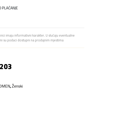
u
O PLAĆANJE
a
t
n
anici imaju informativni karakter. U slučaju eventualne
avni su podaci dostupni na prodajnim mjestima
a
c
 203
i
j
OMEN
,
Ženski
e
n