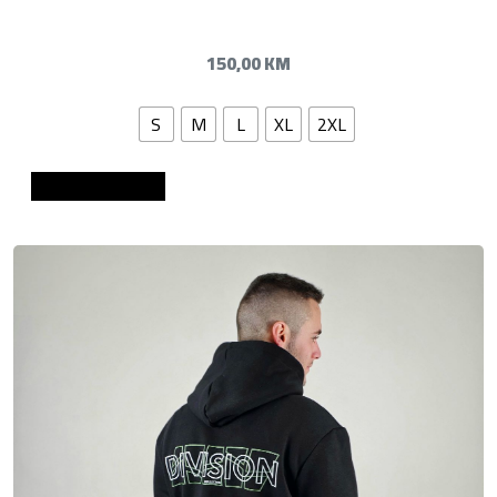
150,00
KM
S
M
L
XL
2XL
Dodaj u košaricu