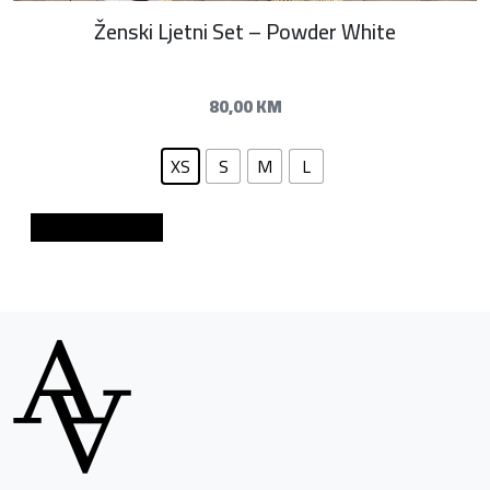
Ženski Ljetni Set – Powder White
80,00
KM
XS
S
M
L
Dodaj u košaricu