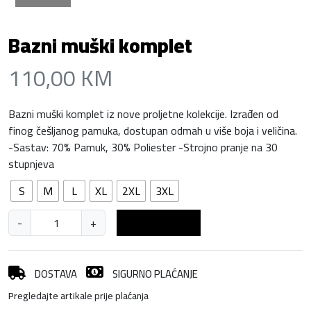
Bazni muški komplet
110,00
KM
Bazni muški komplet iz nove proljetne kolekcije. Izrađen od
finog češljanog pamuka, dostupan odmah u više boja i veličina.
-Sastav: 70% Pamuk, 30% Poliester -Strojno pranje na 30
stupnjeva
S
M
L
XL
2XL
3XL
B
-
+
Dodaj u košaricu
a
z
n
DOSTAVA
SIGURNO PLAĆANJE
i
Pregledajte artikale prije plaćanja
m