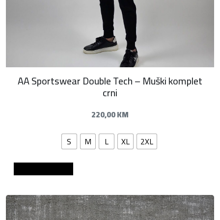
AA Sportswear Double Tech – Muški komplet
crni
220,00
KM
S
M
L
XL
2XL
Dodaj u košaricu