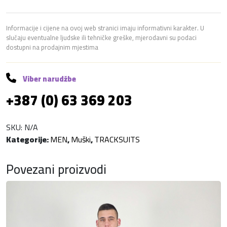
u
š
k
Informacije i cijene na ovoj web stranici imaju informativni karakter. U
slučaju eventualne ljudske ili tehničke greške, mjerodavni su podaci
i
dostupni na prodajnim mjestima
k
o
m
Viber narudžbe
p
+387 (0) 63 369 203
l
e
t
SKU:
N/A
k
Kategorije:
MEN
,
Muški
,
TRACKSUITS
o
l
Povezani proizvodi
i
č
i
n
a