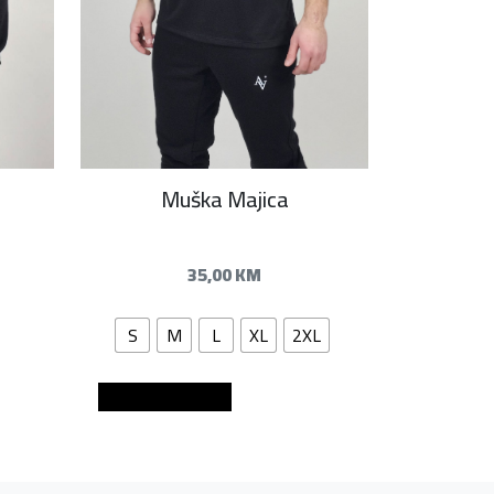
–
Muška Majica
35,00
KM
S
M
L
XL
2XL
Dodaj u košaricu