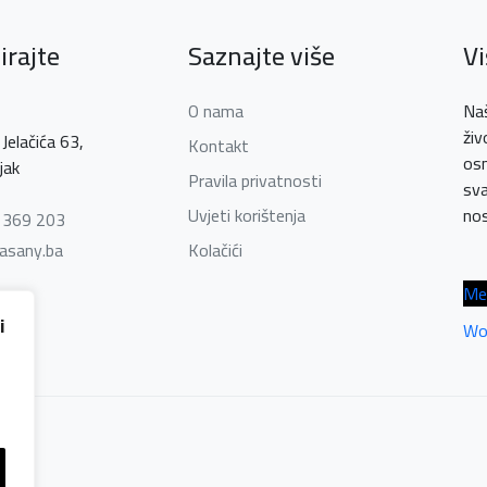
irajte
Saznajte više
V
O nama
Naš
živ
Jelačića 63,
Kontakt
osm
jak
Pravila privatnosti
sva
Uvjeti korištenja
nos
3 369 203
asany.ba
Kolačići
Me
i
Wo