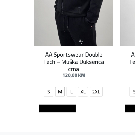
AA Sportswear Double
A
Tech – Muška Dukserica
Te
crna
120,00
KM
S
M
L
XL
2XL
Dodaj u košaricu
Dod