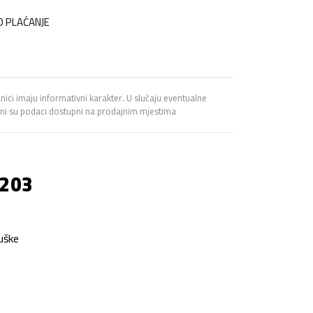
O PLAĆANJE
a
anici imaju informativni karakter. U slučaju eventualne
avni su podaci dostupni na prodajnim mjestima
 203
uške