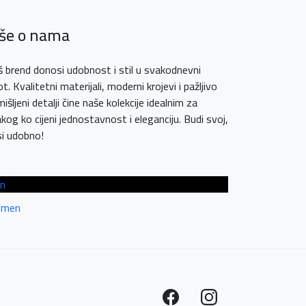
iše o nama
 brend donosi udobnost i stil u svakodnevni
ot. Kvalitetni materijali, moderni krojevi i pažljivo
išljeni detalji čine naše kolekcije idealnim za
kog ko cijeni jednostavnost i eleganciju. Budi svoj,
i udobno!
n
men