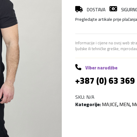
k
DOSTAVA
SIGURN
a
Pregledajte artikale prije plaćanj
M
a
j
i
Informacije i cijene na ovoj web str
ljudske ili tehničke greške, mjerod
c
a
k
Viber narudžbe
o
+387 (0) 63 369
l
i
č
SKU:
N/A
i
Kategorije:
MAJICE
,
MEN
,
M
n
a