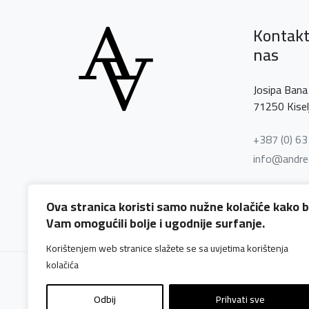
Kontakt
nas
Josipa Bana 
71250 Kisel
+387 (0) 6
info@andre
Ova stranica koristi samo nužne kolačiće kako b
Vam omogućili bolje i ugodnije surfanje.
Korištenjem web stranice slažete se sa uvjetima korištenja
kolačića
©
2026 Andreas Any Design
Odbij
Prihvati sve