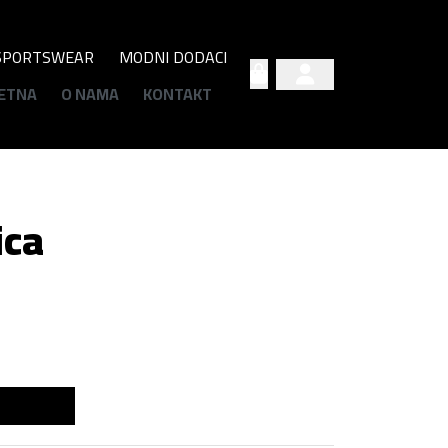
SPORTSWEAR
MODNI DODACI
Account
Cart
ETNA
O NAMA
KONTAKT
ica
 u košaricu