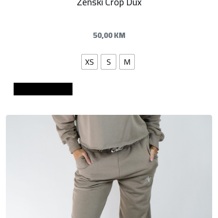
Ženski Crop Dux
50,00
KM
XS
S
M
Dodaj u košaricu