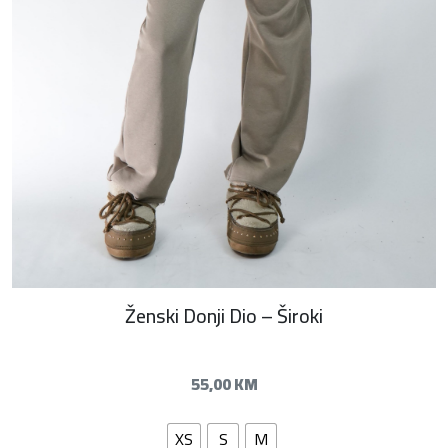
Ženski Donji Dio – Široki
55,00
KM
XS
S
M