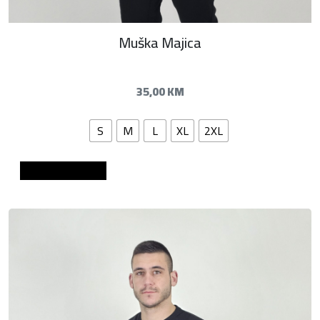
Muška Majica
35,00
KM
S
M
L
XL
2XL
Dodaj u košaricu