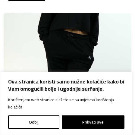
a
n
c
a
i
c
j
i
e
j
n
e
a
n
b
a
i
j
l
e
a
:
Ova stranica koristi samo nužne kolačiće kako bi
j
8
Vam omogućili bolje i ugodnije surfanje.
e
0
Korištenjem web stranice slažete se sa uvjetima korištenja
:
,
kolačića
1
0
0
0
Odbij
Prihvati sve
0
,
K