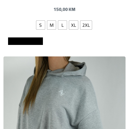
150,00
KM
S
M
L
XL
2XL
Dodaj u košaricu