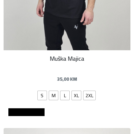
Muška Majica
35,00
KM
S
M
L
XL
2XL
Dodaj u košaricu