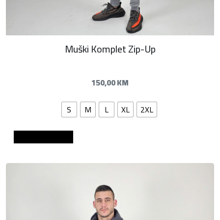
Muški Komplet Zip-Up
150,00
KM
S
M
L
XL
2XL
Dodaj u košaricu