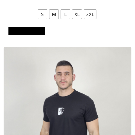
S
M
L
XL
2XL
Dodaj u košaricu