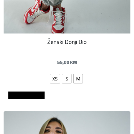
Ženski Donji Dio
55,00
KM
XS
S
M
Dodaj u košaricu