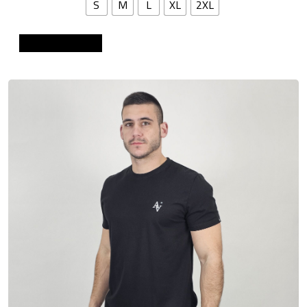
S
M
L
XL
2XL
Dodaj u košaricu