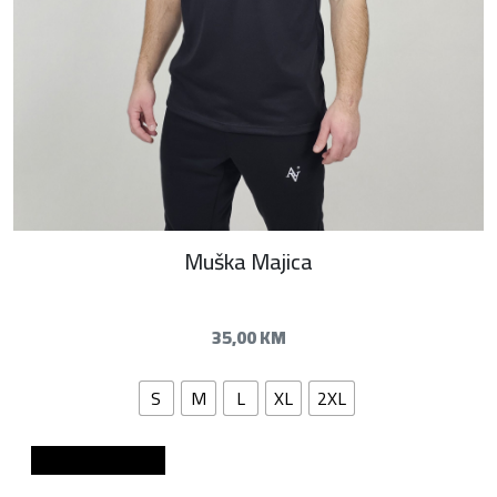
Muška Majica
35,00
KM
S
M
L
XL
2XL
Dodaj u košaricu