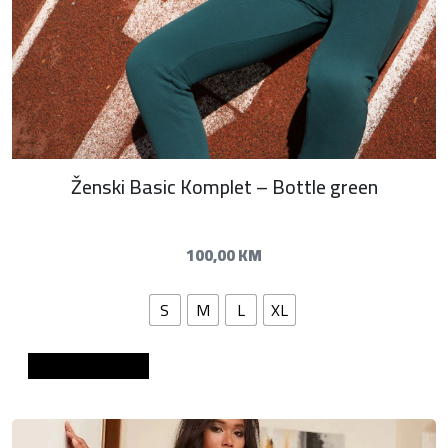
Ženski Basic Komplet – Bottle green
100,00
KM
S
M
L
XL
Dodaj u košaricu