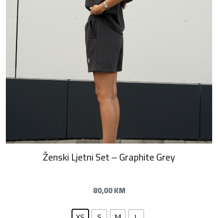
Ženski Ljetni Set – Graphite Grey
80,00
KM
XS
S
M
L