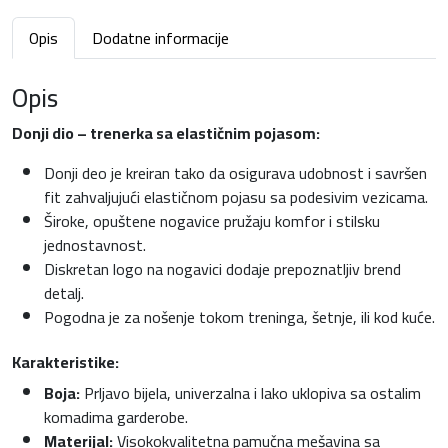
k
Opis
Dodatne informacije
i
k
Opis
o
l
Donji dio – trenerka sa elastičnim pojasom:
i
č
Donji deo je kreiran tako da osigurava udobnost i savršen
i
fit zahvaljujući elastičnom pojasu sa podesivim vezicama.
n
Široke, opuštene nogavice pružaju komfor i stilsku
a
jednostavnost.
Diskretan logo na nogavici dodaje prepoznatljiv brend
detalj.
Pogodna je za nošenje tokom treninga, šetnje, ili kod kuće.
Karakteristike:
Boja:
Prljavo bijela, univerzalna i lako uklopiva sa ostalim
komadima garderobe.
Materijal:
Visokokvalitetna pamučna mešavina sa