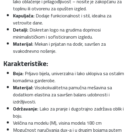
lako oblačenje i prilagodljivost – nosite je zakopčanu za
toplinu ili otvorenu za opušten izgled.
Kapuljača:
Dodaje funkcionalnost i stil, idealna za
vetrovite dane.
Detalji:
Diskretan logo na grudima doprinosi
minimalističkom i sofisticiranom izgledu.
Materijal:
Mekan i prijatan na dodir, savršen za
svakodnevno nošenje.
Karakteristike:
Boja:
Prljavo bijela, univerzalna i lako uklopiva sa ostalim
komadima garderobe.
Materijal:
Visokokvalitetna pamučna mešavina sa
dodatkom elastina za savršen balans udobnosti i
izdržljivosti.
Održavanje:
Lako za pranje i dugotrajno zadržava oblik i
boju.
Veličina na modelu (M), visina modela 180 cm
Mogućnost naručivanja dux-a i u drugim bojama putem