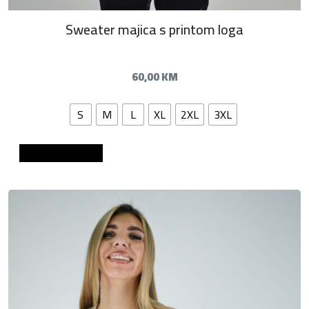
Sweater majica s printom loga
60,00
KM
S
M
L
XL
2XL
3XL
Dodaj u košaricu