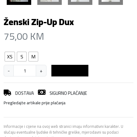
Ženski Zip-Up Dux
75,00
KM
XS
S
M
Ž
-
+
Dodaj u košaricu
e
n
s
DOSTAVA
SIGURNO PLAĆANJE
k
Pregledajte artikale prije plaćanja
i
Z
i
p
Informacije i cijene na ovoj web stranici imaju informativni karakter. U
slučaju eventualne ljudske ili tehničke greške, mjerodavni su podaci
-