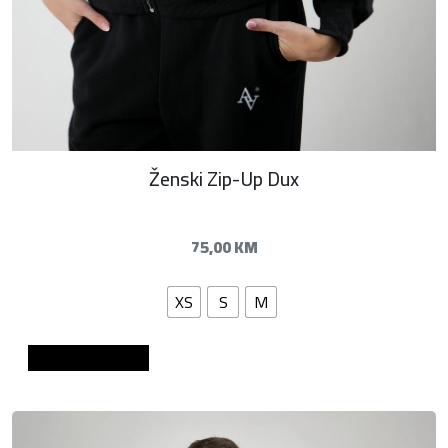
Ženski Zip-Up Dux
75,00
KM
XS
S
M
Dodaj u košaricu