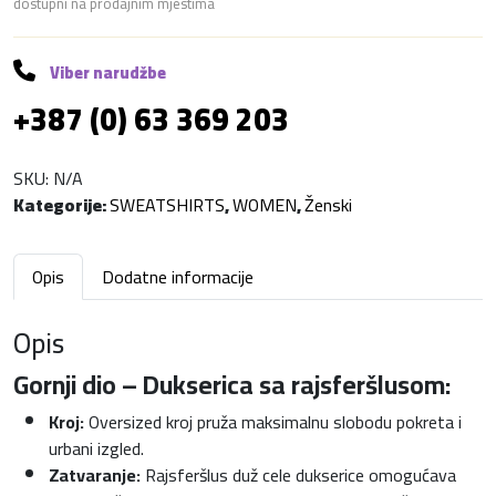
dostupni na prodajnim mjestima
U
p
D
Viber narudžbe
u
+387 (0) 63 369 203
x
k
o
SKU:
N/A
l
Kategorije:
SWEATSHIRTS
,
WOMEN
,
Ženski
i
č
Opis
Dodatne informacije
i
n
Opis
a
Gornji dio – Dukserica sa rajsferšlusom:
Kroj:
Oversized kroj pruža maksimalnu slobodu pokreta i
urbani izgled.
Zatvaranje:
Rajsferšlus duž cele dukserice omogućava