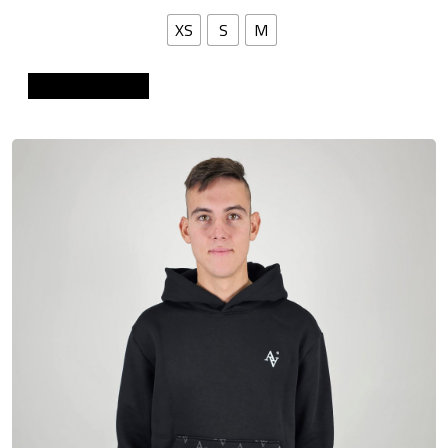
XS
S
M
Dodaj u košaricu