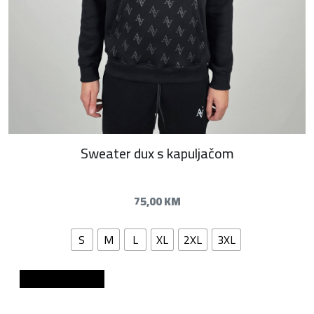
Sweater dux s kapuljačom
75,00
KM
S
M
L
XL
2XL
3XL
Dodaj u košaricu