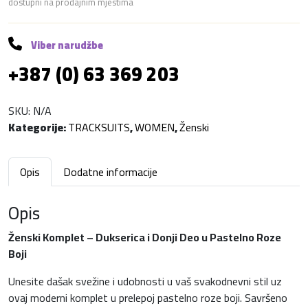
c
a
dostupni na prodajnim mjestima
K
i
c
o
m
Viber narudžbe
j
i
p
+387 (0) 63 369 203
l
e
j
e
t
SKU:
N/A
n
e
k
Kategorije:
TRACKSUITS
,
WOMEN
,
Ženski
o
a
n
l
Opis
Dodatne informacije
i
b
a
č
Opis
i
i
j
n
Ženski Komplet – Dukserica i Donji Deo u Pastelno Roze
a
Boji
l
e
Unesite dašak svežine i udobnosti u vaš svakodnevni stil uz
a
:
ovaj moderni komplet u prelepoj pastelno roze boji. Savršeno