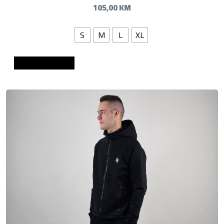
105,00
KM
S
M
L
XL
Dodaj u košaricu