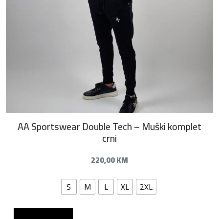
AA Sportswear Double Tech – Muški komplet
crni
220,00
KM
S
M
L
XL
2XL
Dodaj u košaricu