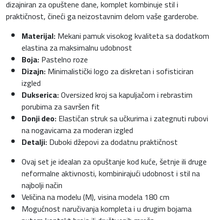
dizajniran za opuštene dane, komplet kombinuje stil i
j
8
praktičnost, čineći ga neizostavnim delom vaše garderobe.
e
0
Materijal:
Mekani pamuk visokog kvaliteta sa dodatkom
elastina za maksimalnu udobnost
:
,
Boja:
Pastelno roze
Dizajn:
Minimalistički logo za diskretan i sofisticiran
1
0
izgled
Dukserica:
Oversized kroj sa kapuljačom i rebrastim
1
0
porubima za savršen fit
Donji deo:
Elastičan struk sa učkurima i zategnuti rubovi
0
na nogavicama za moderan izgled
Detalji:
Duboki džepovi za dodatnu praktičnost
,
K
Ovaj set je idealan za opuštanje kod kuće, šetnje ili druge
neformalne aktivnosti, kombinirajući udobnost i stil na
0
M
najbolji način
Veličina na modelu (M), visina modela 180 cm
0
.
Mogućnost naručivanja kompleta i u drugim bojama