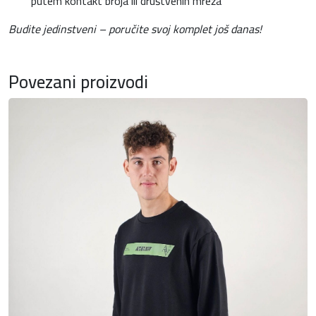
putem kontakt broja ili društvenih mreža
Budite jedinstveni – poručite svoj komplet još danas!
K
M
Povezani proizvodi
.