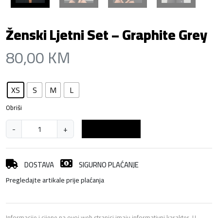
Ženski Ljetni Set – Graphite Grey
80,00
KM
XS
S
M
L
Obriši
Ž
-
+
Dodaj u košaricu
e
n
s
DOSTAVA
SIGURNO PLAĆANJE
k
Pregledajte artikale prije plaćanja
i
L
j
Informacije i cijene na ovoj web stranici imaju informativni karakter. U