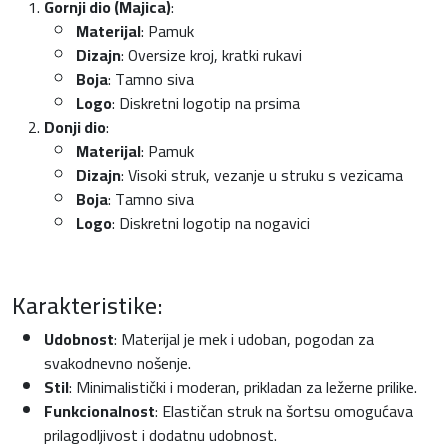
Gornji dio (Majica)
:
y
Materijal
: Pamuk
k
Dizajn
: Oversize kroj, kratki rukavi
o
Boja
: Tamno siva
l
Logo
: Diskretni logotip na prsima
i
Donji dio
:
č
Materijal
: Pamuk
i
Dizajn
: Visoki struk, vezanje u struku s vezicama
n
Boja
: Tamno siva
a
Logo
: Diskretni logotip na nogavici
Karakteristike:
Udobnost
: Materijal je mek i udoban, pogodan za
svakodnevno nošenje.
Stil
: Minimalistički i moderan, prikladan za ležerne prilike.
Funkcionalnost
: Elastičan struk na šortsu omogućava
prilagodljivost i dodatnu udobnost.