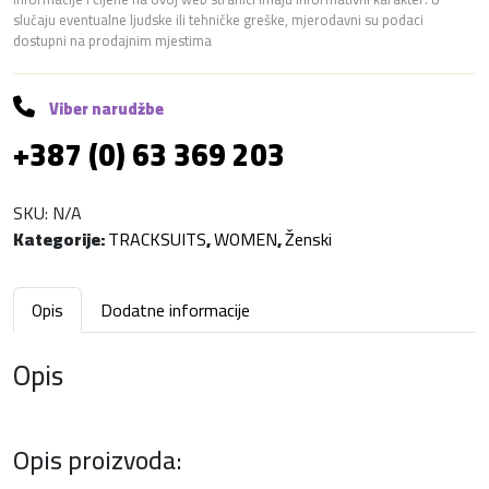
e
slučaju eventualne ljudske ili tehničke greške, mjerodavni su podaci
t
dostupni na prodajnim mjestima
n
i
S
Viber narudžbe
e
+387 (0) 63 369 203
t
-
G
SKU:
N/A
r
Kategorije:
TRACKSUITS
,
WOMEN
,
Ženski
a
p
Opis
Dodatne informacije
h
i
Opis
t
e
G
r
Opis proizvoda:
e