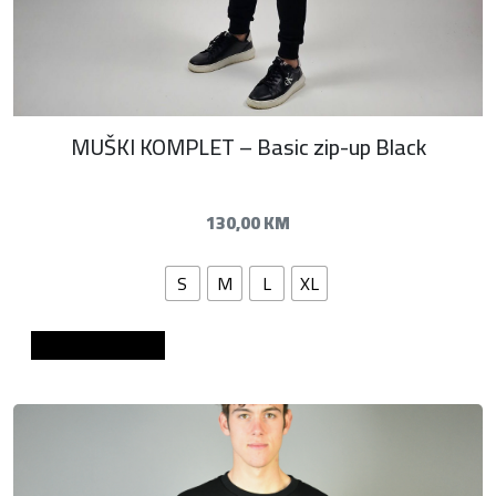
MUŠKI KOMPLET – Basic zip-up Black
130,00
KM
S
M
L
XL
Dodaj u košaricu