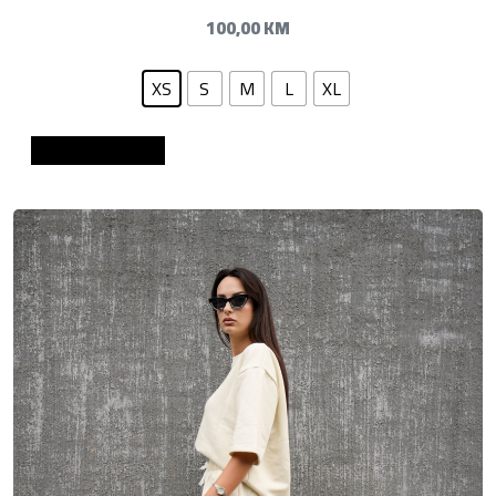
100,00
KM
XS
S
M
L
XL
Dodaj u košaricu