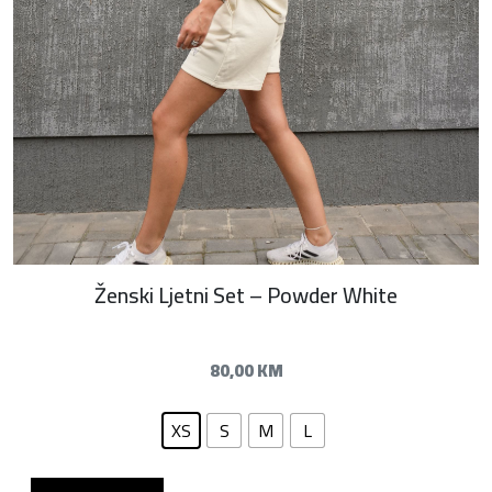
Ženski Ljetni Set – Powder White
80,00
KM
XS
S
M
L