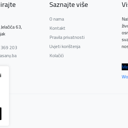
irajte
Saznajte više
V
O nama
Naš
živ
Jelačića 63,
Kontakt
osm
jak
Pravila privatnosti
sva
Uvjeti korištenja
nos
3 369 203
asany.ba
Kolačići
Me
i
Wo