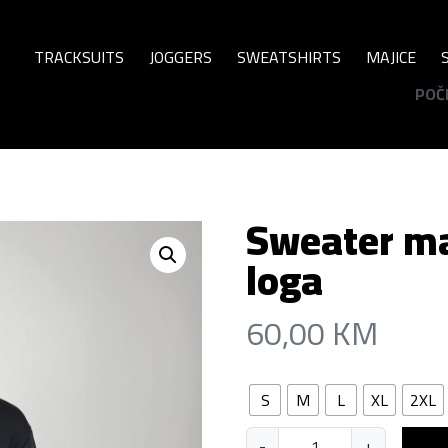
TRACKSUITS
JOGGERS
SWEATSHIRTS
MAJICE
POČ
Sweater ma
loga
60,00
KM
S
M
L
XL
2XL
S
-
+
Dodaj