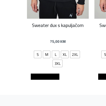
Sweater dux s kapuljačom
Swe
75,00
KM
S
M
L
XL
2XL
3XL
Dodaj u košaricu
Dod