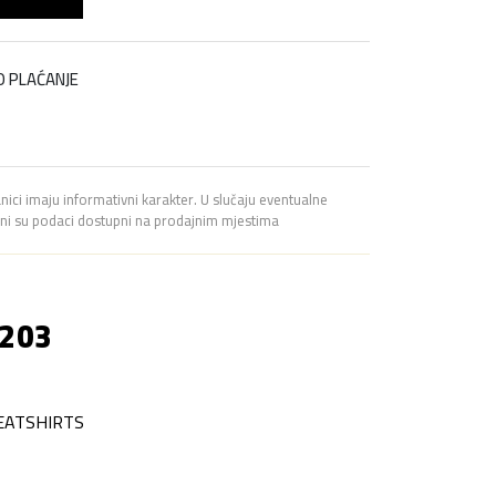
O PLAĆANJE
a
anici imaju informativni karakter. U slučaju eventualne
avni su podaci dostupni na prodajnim mjestima
 203
EATSHIRTS