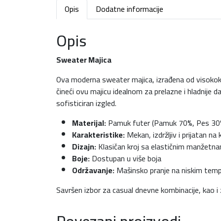
Opis
Dodatne informacije
Opis
Sweater Majica
Ova moderna sweater majica, izrađena od visokokva
čineći ovu majicu idealnom za prelazne i hladnije d
sofisticiran izgled.
Materijal:
Pamuk futer (Pamuk 70%, Pes 30
Karakteristike:
Mekan, izdržljiv i prijatan na 
Dizajn:
Klasičan kroj sa elastičnim manžetn
Boje:
Dostupan u više boja
Održavanje:
Mašinsko pranje na niskim tem
Savršen izbor za casual dnevne kombinacije, kao i 
Povezani proizvodi