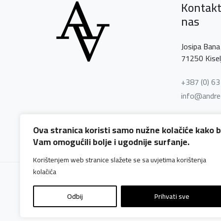
Kontakt
nas
Josipa Bana 
71250 Kisel
+387 (0) 6
info@andre
Ova stranica koristi samo nužne kolačiće kako b
Vam omogućili bolje i ugodnije surfanje.
Korištenjem web stranice slažete se sa uvjetima korištenja
kolačića
©
2026 Andreas Any Design
Odbij
Prihvati sve
Design and development
SIK
♥