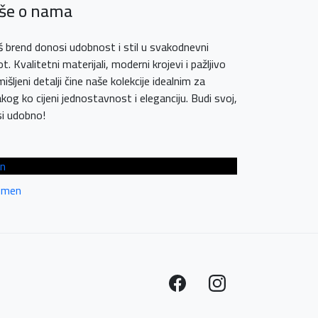
iše o nama
 brend donosi udobnost i stil u svakodnevni
ot. Kvalitetni materijali, moderni krojevi i pažljivo
išljeni detalji čine naše kolekcije idealnim za
kog ko cijeni jednostavnost i eleganciju. Budi svoj,
i udobno!
n
men