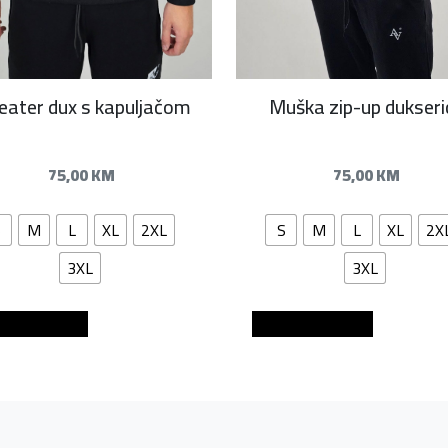
ater dux s kapuljačom
Muška zip-up dukseri
75,00
KM
75,00
KM
S
M
L
XL
2XL
S
M
L
XL
2X
3XL
3XL
aj u košaricu
Dodaj u košaricu