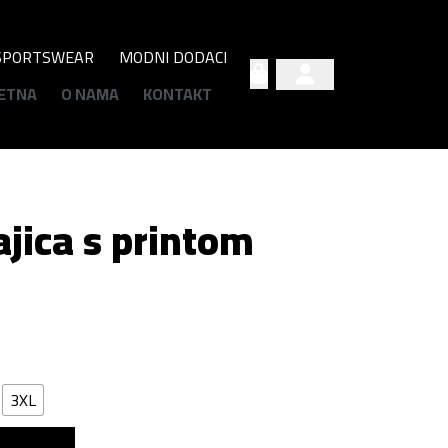
SPORTSWEAR
MODNI DODACI
Account
Cart
ETNA
O NAMA
KONTAKT
jica s printom
3XL
 u košaricu