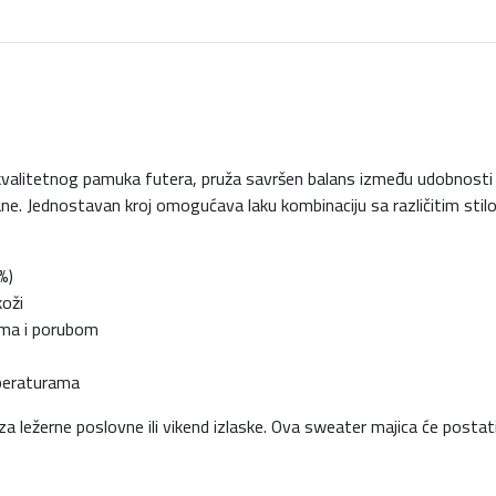
m
l
o
g
a
k
litetnog pamuka futera, pruža savršen balans između udobnosti i st
o
ane. Jednostavan kroj omogućava laku kombinaciju sa različitim stilovi
l
i
č
%)
i
koži
n
ama i porubom
a
peraturama
za ležerne poslovne ili vikend izlaske. Ova sweater majica će posta