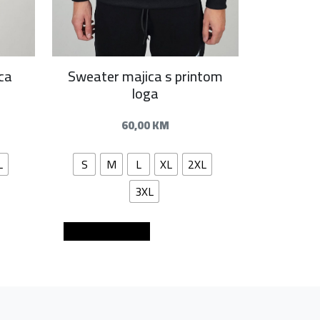
ca
Sweater majica s printom
loga
60,00
KM
L
S
M
L
XL
2XL
3XL
Dodaj u košaricu