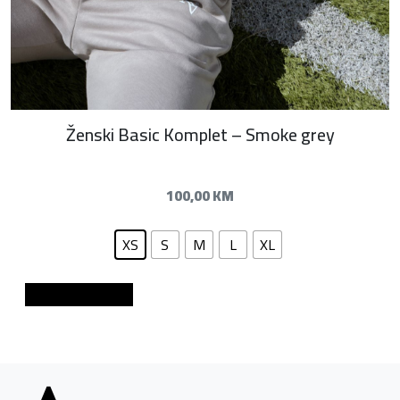
Ženski Basic Komplet – Smoke grey
100,00
KM
XS
S
M
L
XL
Dodaj u košaricu