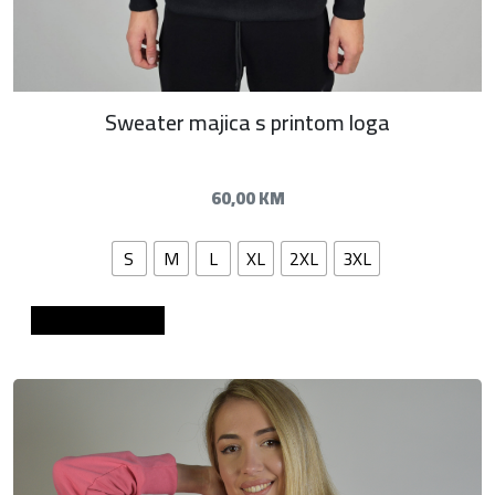
Sweater majica s printom loga
60,00
KM
S
M
L
XL
2XL
3XL
Dodaj u košaricu