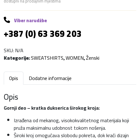
dostupni na prodajnim mjestima
D
u
x
Viber narudžbe
k
+387 (0) 63 369 203
o
l
i
SKU:
N/A
č
Kategorije:
SWEATSHIRTS
,
WOMEN
,
Ženski
i
n
Opis
Dodatne informacije
a
Opis
Gornji deo – kratka dukserica širokog kroja:
Izrađena od mekanog, visokokvalitetnog materijala koji
pruža maksimalnu udobnost tokom nošenja.
Široki kroj omogućava slobodu pokreta, dok kraći dizajn