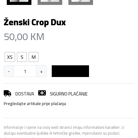
Ženski Crop Dux
50,00
KM
XS
S
M
Ž
-
+
Dodaj u košaricu
e
n
s
DOSTAVA
SIGURNO PLAĆANJE
k
Pregledajte artikale prije plaćanja
i
C
r
o
Informacije i cijene na ovoj web stranici imaju informativni karakter. U
slučaju eventualne ljudske ili tehničke greške, mjerodavni su podaci
p