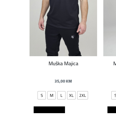
Muška Majica
M
35,00
KM
S
M
L
XL
2XL
Dodaj u košaricu
Dod